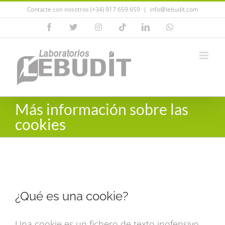
Saltar
Contacte con nosotros (+34) 917 659 659
|
info@lebudit.com
al
Facebook
X
Instagram
Tiktok
LinkedIn
WhatsApp
contenido
Más información sobre las
cookies
¿Qué es una cookie?
Una cookie es un fichero de texto inofensivo