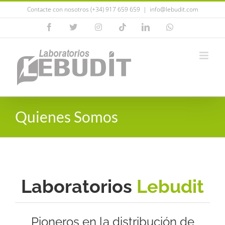
Saltar
Contacte con nosotros (+34) 917 659 659
|
info@lebudit.com
al
Facebook
X
Instagram
Tiktok
LinkedIn
WhatsApp
contenido
Quienes Somos
Laboratorios
Lebudit
Pioneros en la distribución de