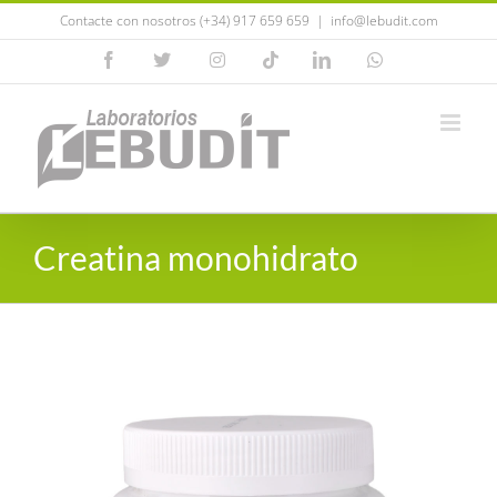
Saltar
Contacte con nosotros (+34) 917 659 659
|
info@lebudit.com
al
Facebook
X
Instagram
Tiktok
LinkedIn
WhatsApp
contenido
Creatina monohidrato