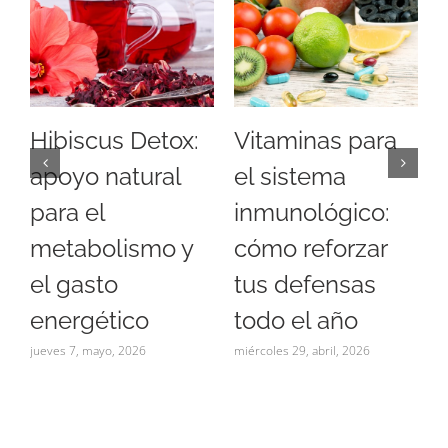
Hibiscus Detox:
Vitaminas para
apoyo natural
el sistema
para el
inmunológico:
metabolismo y
cómo reforzar
a
el gasto
tus defensas
energético
todo el año
jueves 7, mayo, 2026
miércoles 29, abril, 2026
l