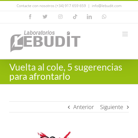
Saltar
Contacte con nosotros (+34) 917 659 659
|
info@lebudit.com
al
Facebook
X
Instagram
Tiktok
LinkedIn
WhatsApp
contenido
Vuelta al cole, 5 sugerencias
para afrontarlo
Anterior
Siguiente
Ver