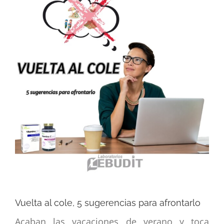
imagen
más
grande
Vuelta al cole, 5 sugerencias para afrontarlo
Acaban las vacaciones de verano y toca