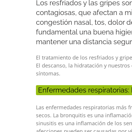
Los resfriados y las gripes so
contagiosas, que afectan a m
congestión nasal, tos, dolor d
fundamental una buena higiene
mantener una distancia segur
El tratamiento de los resfriados y grip
El descanso, la hidratación y nuestr
síntomas.
Enfermedades respiratorias: b
Las enfermedades respiratorias más fre
secos. La bronquitis es una inflamació
sinusitis es una inflamación de los se
afecciones pueden ser causadas por vir