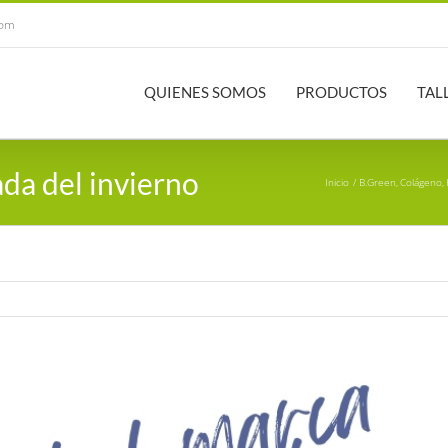
com
QUIENES SOMOS
PRODUCTOS
TAL
ada del invierno
Inicio
B.Green
Colágeno