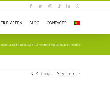
Facebook
X
Instagram
Tiktok
LinkedIn
WhatsApp
LER B-GREEN
BLOG
CONTACTO
Hibisco
Lebudit
Noticias
Salud
La Navidad marca la llegada del invierno
Anterior
Siguiente