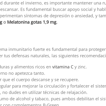
ad durante el invierno, es importante mantener una rut
y descansar. Es fundamental buscar apoyo social y hab
 experimentan síntomas de depresión o ansiedad, y t
g
o
Melatonina gotas 1,9 mg
.
tema inmunitario fuerte es fundamental para protege
er tus defensas naturales, las siguientes recomendac
rduras y alimentos ricos en
vitamina C
y zinc.
rno no apetezca tanto.
r que el cuerpo descanse y se recupere.
egular para mejorar la circulación y fortalecer el sist
, no dudes en utilizar técnicas de relajación.
umo de alcohol y tabaco, pues ambos debilitan el si
tar con complementos B·Green.