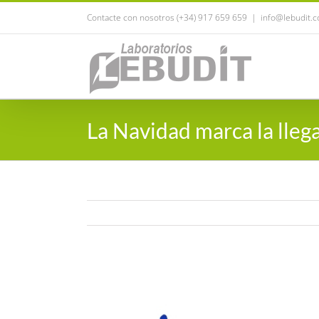
Saltar
Contacte con nosotros (+34) 917 659 659
|
info@lebudit.
al
contenido
La Navidad marca la lleg
Ver
imagen
más