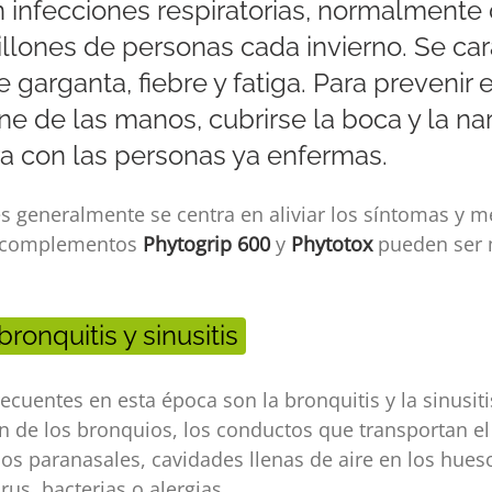
n infecciones respiratorias, normalmente 
illones de personas cada invierno. Se ca
e garganta, fiebre y fatiga. Para prevenir 
 de las manos, cubrirse la boca y la nari
a con las personas ya enfermas.
es generalmente se centra en aliviar los síntomas y me
os complementos
Phytogrip 600
y
Phytotox
pueden ser 
ronquitis y sinusitis
cuentes en esta época son la bronquitis y la sinusiti
n de los bronquios, los conductos que transportan el
nos paranasales, cavidades llenas de aire en los hues
us, bacterias o alergias.