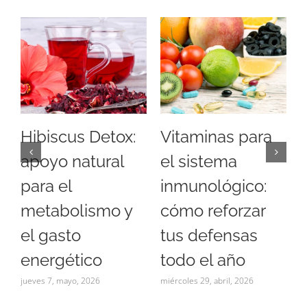
Hibiscus Detox:
Vitaminas para
apoyo natural
el sistema
para el
inmunológico:
metabolismo y
cómo reforzar
a
el gasto
tus defensas
energético
todo el año
jueves 7, mayo, 2026
miércoles 29, abril, 2026
l