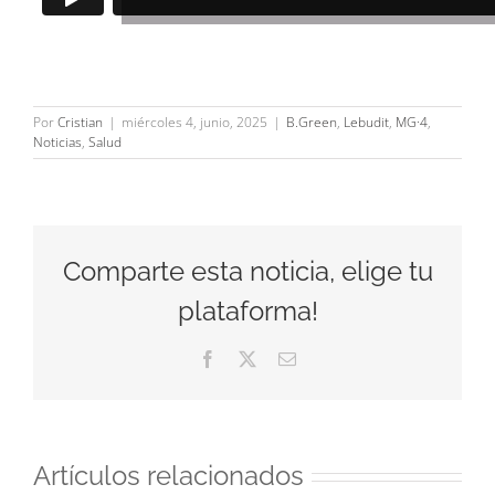
Por
Cristian
|
miércoles 4, junio, 2025
|
B.Green
,
Lebudit
,
MG·4
,
Noticias
,
Salud
Comparte esta noticia, elige tu
plataforma!
Facebook
X
Correo
electrónico
Artículos relacionados