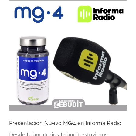
imagen
más
grande
Presentación Nuevo MG·4 en Informa Radio
Desde Laboratorios Lebudit estuvimos