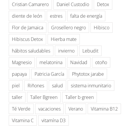
Cristian Camarero
Daniel Custodio
Detox
diente de león
estres
falta de energía
Flor de Jamaica
Grosellero negro
Hibisco
Hibiscus Detox
Hierba mate
hábitos saludables
invierno
Lebudit
Magnesio
melatonina
Navidad
otoño
papaya
Patricia García
Phytotox jarabe
piel
Riñones
salud
sistema inmunitario
taller
Taller Bgreen
Taller b·green
Té Verde
vacaciones
Verano
Vitamina B12
Vitamina C
vitamína D3