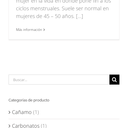
mujer en la vida en donde pone fin a los
ciclos menstruales. Suele ser normal en
mujeres de 45 – 50 años. […]
Más información
Buscar:
Categorías de producto
Cañamo
(1)
Carbonatos
(1)