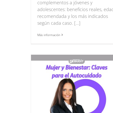
complementos a jóvenes y
adolescentes: beneficios reales, eda
recomendada y los más indicados
según cada caso. […]
Más información
Verano, mejor con sa
B.Green
Hibisco
Lebudit
Noticias
Sal
: Claves
idado