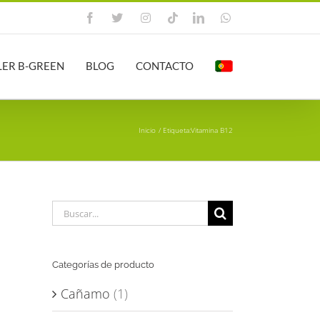
Facebook
X
Instagram
Tiktok
LinkedIn
WhatsApp
LER B-GREEN
BLOG
CONTACTO
Inicio
Etiqueta:
Vitamina B12
Buscar:
Categorías de producto
Cañamo
(1)