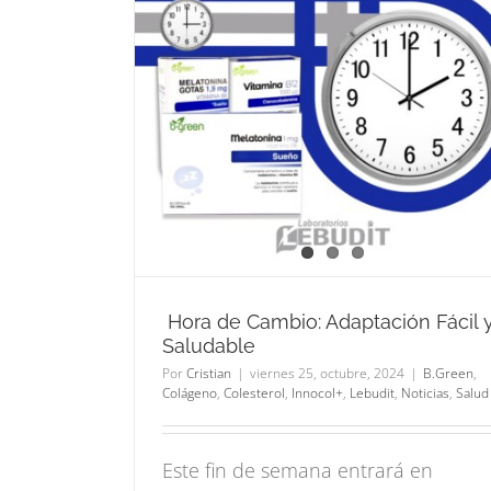
Plantas tradicionales 
io:
el invierno
il y
B.Green
Lebudit
Noticias
Salud
ocol+
Lebudit
Hora de Cambio: Adaptación Fácil 
Saludable
Por
Cristian
|
viernes 25, octubre, 2024
|
B.Green
,
Colágeno
,
Colesterol
,
Innocol+
,
Lebudit
,
Noticias
,
Salud
Este fin de semana entrará en