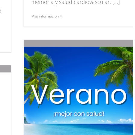
memoria y salud cardiovascular. […]
d
Más información
lud
ud