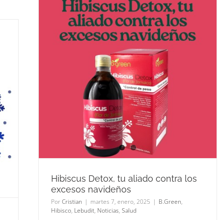
iado
s
ud
Hibiscus Detox, tu aliado contra los
excesos navideños
Por
Cristian
|
martes 7, enero, 2025
|
B.Green
,
Hibisco
,
Lebudit
,
Noticias
,
Salud