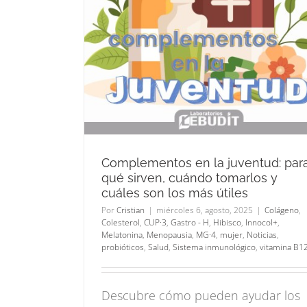
Vitamina B12: Recarg
y cuáles
energía y protege tu 
iles
Noticias
Salud
vitamina B12
o - H
Hibisco
MG·4
mujer
 inmunológico
Complementos en la juventud: par
qué sirven, cuándo tomarlos y
cuáles son los más útiles
Por
Cristian
|
miércoles 6, agosto, 2025
|
Colágeno
,
Colesterol
,
CUP·3
,
Gastro - H
,
Hibisco
,
Innocol+
,
Melatonina
,
Menopausia
,
MG·4
,
mujer
,
Noticias
,
probióticos
,
Salud
,
Sistema inmunológico
,
vitamina B1
Descubre cómo pueden ayudar los