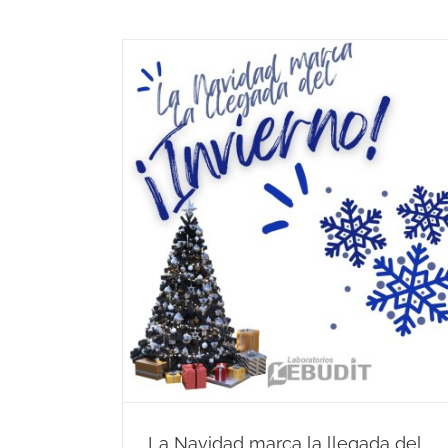
Hibiscus Detox, tu al
contra los exceso
navideños
ca la
B.Green
Hibisco
Lebudit
Noticias
Sal
ierno
Noticias
Salud
La Navidad marca la llegada del