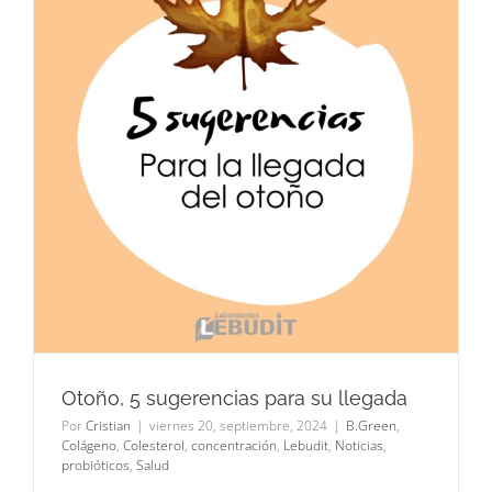
Otoño, 5 sugerencias para su llegada
Por
Cristian
|
viernes 20, septiembre, 2024
|
B.Green
,
Colágeno
,
Colesterol
,
concentración
,
Lebudit
,
Noticias
,
probióticos
,
Salud