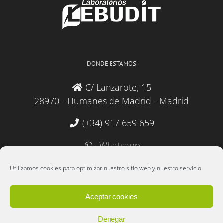
DONDE ESTAMOS
C/ Lanzarote, 15
28970 - Humanes de Madrid - Madrid
(+34) 917 659 659
Whatsapp
administracion@lebudit.com
Utilizamos cookies para optimizar nuestro sitio web y nuestro servicio.
Aceptar cookies
Denegar