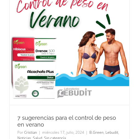
7 sugerencias para el control de peso
en verano
Por
Cristian
|
miércoles 17, julio, 2024
|
B.Green
,
Lebudit
,
Noticias
,
Salud
,
Sin categoría