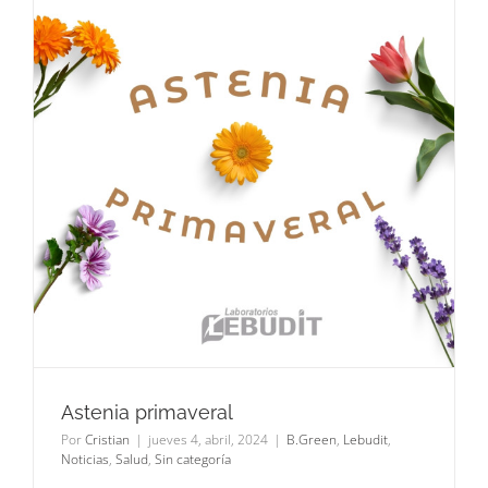
Astenia primaveral
Por
Cristian
|
jueves 4, abril, 2024
|
B.Green
,
Lebudit
,
Noticias
,
Salud
,
Sin categoría