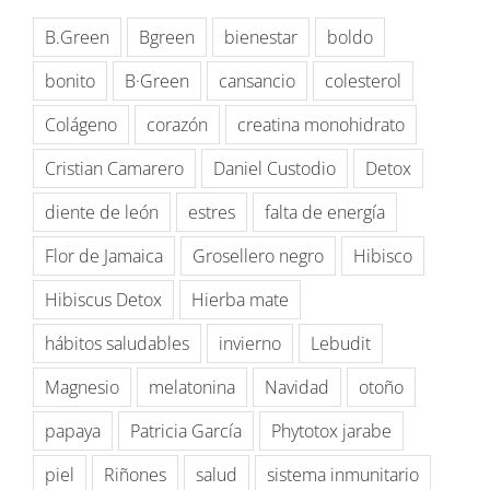
B.Green
Bgreen
bienestar
boldo
bonito
B·Green
cansancio
colesterol
Colágeno
corazón
creatina monohidrato
Cristian Camarero
Daniel Custodio
Detox
diente de león
estres
falta de energía
Flor de Jamaica
Grosellero negro
Hibisco
Hibiscus Detox
Hierba mate
hábitos saludables
invierno
Lebudit
Magnesio
melatonina
Navidad
otoño
papaya
Patricia García
Phytotox jarabe
piel
Riñones
salud
sistema inmunitario