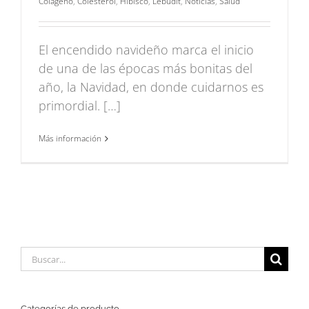
Colágeno
,
Colesterol
,
Hibisco
,
Lebudit
,
Noticias
,
Salud
El encendido navideño marca el inicio
de una de las épocas más bonitas del
año, la Navidad, en donde cuidarnos es
primordial. […]
Más información
Buscar:
Categorías de producto