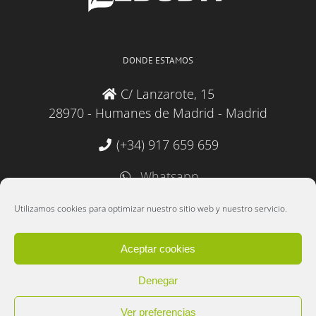
DONDE ESTAMOS
C/ Lanzarote, 15
28970 - Humanes de Madrid - Madrid
(+34) 917 659 659
Whatsapp
administracion@lebudit.com
Utilizamos cookies para optimizar nuestro sitio web y nuestro servicio.
Aceptar cookies
Denegar
Copyright 2025 Lebudit S.L. | Desarrollado por
Data 2000 Informática
|
Ver preferencias
Política de cookies
|
Política de privacidad y protección de datos