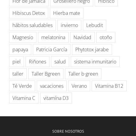
Flor de Jamaica
Grosellero negro
Hibisco
Hibiscus Detox
Hierba mate
hábitos saludables
invierno
Lebudit
Magnesio
melatonina
Navidad
otoño
papaya
Patricia García
Phytotox jarabe
piel
Riñones
salud
sistema inmunitario
taller
Taller Bgreen
Taller b·green
Té Verde
vacaciones
Verano
Vitamina B12
Vitamina C
vitamína D3
SOBRE NOSOTROS