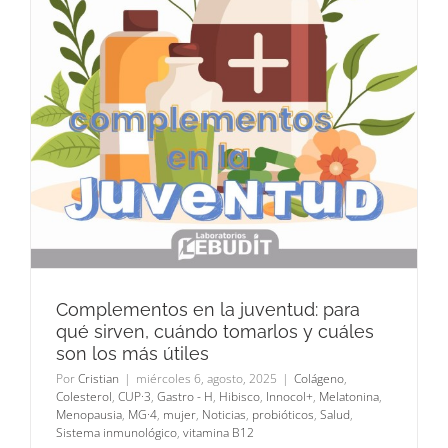
Complementos en la juventud: para
qué sirven, cuándo tomarlos y cuáles
son los más útiles
Por
Cristian
|
miércoles 6, agosto, 2025
|
Colágeno
,
Colesterol
,
CUP·3
,
Gastro - H
,
Hibisco
,
Innocol+
,
Melatonina
,
Menopausia
,
MG·4
,
mujer
,
Noticias
,
probióticos
,
Salud
,
Sistema inmunológico
,
vitamina B12