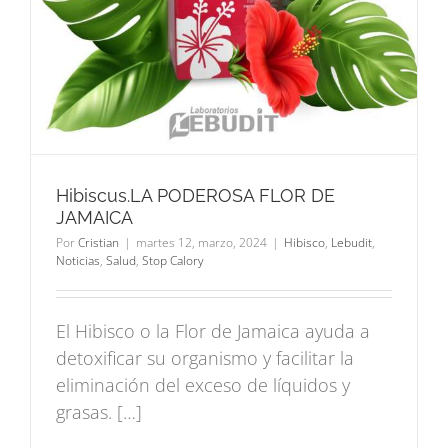
Hibiscus.LA PODEROSA FLOR DE
JAMAICA
Por
Cristian
|
martes 12, marzo, 2024
|
Hibisco
,
Lebudit
,
Noticias
,
Salud
,
Stop Calory
El Hibisco o la Flor de Jamaica ayuda a
detoxificar su organismo y facilitar la
eliminación del exceso de líquidos y
grasas. […]