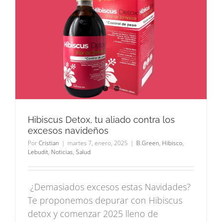
s
Hibiscus Detox, tu aliado contra los
excesos navideños
Por
Cristian
|
martes 7, enero, 2025
|
B.Green
,
Hibisco
,
Lebudit
,
Noticias
,
Salud
¿Demasiados excesos estas Navidades?
Te proponemos depurar con Hibiscus
detox y comenzar 2025 lleno de