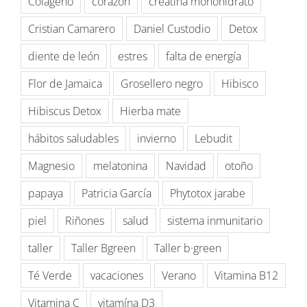
Colágeno
corazón
creatina monohidrato
Cristian Camarero
Daniel Custodio
Detox
diente de león
estres
falta de energía
Flor de Jamaica
Grosellero negro
Hibisco
Hibiscus Detox
Hierba mate
hábitos saludables
invierno
Lebudit
Magnesio
melatonina
Navidad
otoño
papaya
Patricia García
Phytotox jarabe
piel
Riñones
salud
sistema inmunitario
taller
Taller Bgreen
Taller b·green
Té Verde
vacaciones
Verano
Vitamina B12
Vitamina C
vitamína D3