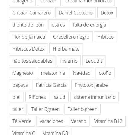
Colágeno
corazón
creatina monohidrato
Cristian Camarero
Daniel Custodio
Detox
diente de león
estres
falta de energía
Flor de Jamaica
Grosellero negro
Hibisco
Hibiscus Detox
Hierba mate
hábitos saludables
invierno
Lebudit
Magnesio
melatonina
Navidad
otoño
papaya
Patricia García
Phytotox jarabe
piel
Riñones
salud
sistema inmunitario
taller
Taller Bgreen
Taller b·green
Té Verde
vacaciones
Verano
Vitamina B12
Vitamina C
vitamína D3