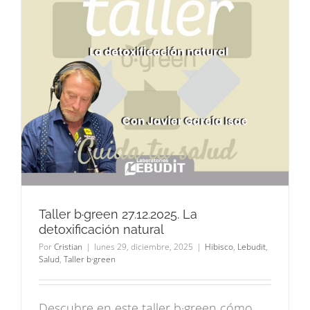
Taller b·green 27.12.2025. La
detoxificación natural
Por
Cristian
|
lunes 29, diciembre, 2025
|
Hibisco
,
Lebudit
,
Salud
,
Taller b·green
Descubre en este taller b·green cómo