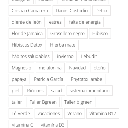
Cristian Camarero
Daniel Custodio
Detox
diente de león
estres
falta de energía
Flor de Jamaica
Grosellero negro
Hibisco
Hibiscus Detox
Hierba mate
hábitos saludables
invierno
Lebudit
Magnesio
melatonina
Navidad
otoño
papaya
Patricia García
Phytotox jarabe
piel
Riñones
salud
sistema inmunitario
taller
Taller Bgreen
Taller b·green
Té Verde
vacaciones
Verano
Vitamina B12
Vitamina C
vitamína D3