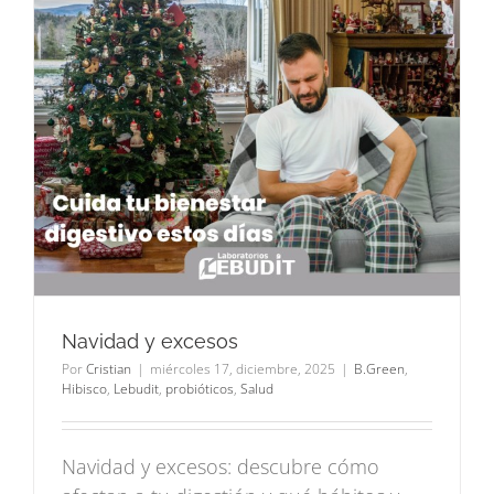
Navidad y excesos
Por
Cristian
|
miércoles 17, diciembre, 2025
|
B.Green
,
Hibisco
,
Lebudit
,
probióticos
,
Salud
Navidad y excesos: descubre cómo