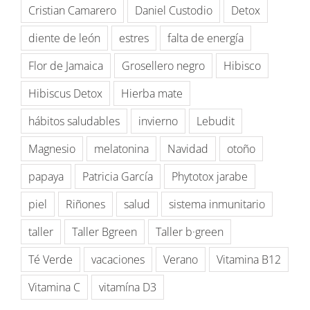
Cristian Camarero
Daniel Custodio
Detox
diente de león
estres
falta de energía
Flor de Jamaica
Grosellero negro
Hibisco
Hibiscus Detox
Hierba mate
hábitos saludables
invierno
Lebudit
Magnesio
melatonina
Navidad
otoño
papaya
Patricia García
Phytotox jarabe
piel
Riñones
salud
sistema inmunitario
taller
Taller Bgreen
Taller b·green
Té Verde
vacaciones
Verano
Vitamina B12
Vitamina C
vitamína D3