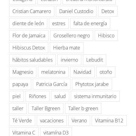
Cristian Camarero
Daniel Custodio
Detox
diente de león
estres
falta de energía
Flor de Jamaica
Grosellero negro
Hibisco
Hibiscus Detox
Hierba mate
hábitos saludables
invierno
Lebudit
Magnesio
melatonina
Navidad
otoño
papaya
Patricia García
Phytotox jarabe
piel
Riñones
salud
sistema inmunitario
taller
Taller Bgreen
Taller b·green
Té Verde
vacaciones
Verano
Vitamina B12
Vitamina C
vitamína D3