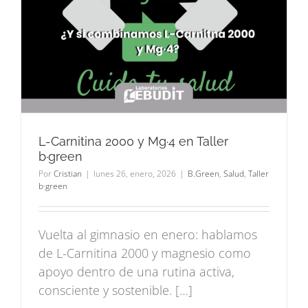
L-Carnitina 2000 y Mg·4 en Taller
b·green
Por
Cristian
|
lunes 26, enero, 2026
|
B.Green
,
Salud
,
Taller
b·green
Vuelta al gimnasio en enero: hablamos
de L-Carnitina 2000 y magnesio como
apoyo dentro de una rutina activa,
consciente y sostenible. […]