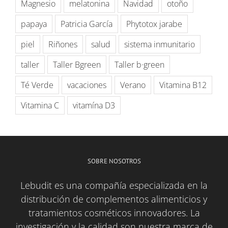
Magnesio
melatonina
Navidad
otoño
papaya
Patricia García
Phytotox jarabe
piel
Riñones
salud
sistema inmunitario
taller
Taller Bgreen
Taller b·green
Té Verde
vacaciones
Verano
Vitamina B12
Vitamina C
vitamína D3
SOBRE NOSOTROS
Lebudit es una compañía especializada en la
distribución de complementos alimenticios y
tratamientos cosméticos innovadores. La
investigación y la calidad son nuestra marca de