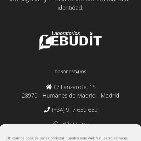
identidad.
DONDE ESTAMOS
C/ Lanzarote, 15
28970 - Humanes de Madrid - Madrid
(+34) 917 659 659
Whatsapp
administracion@lebudit.com
Utilizamos cookies para optimizar nuestro sitio web y nuestro servicio.