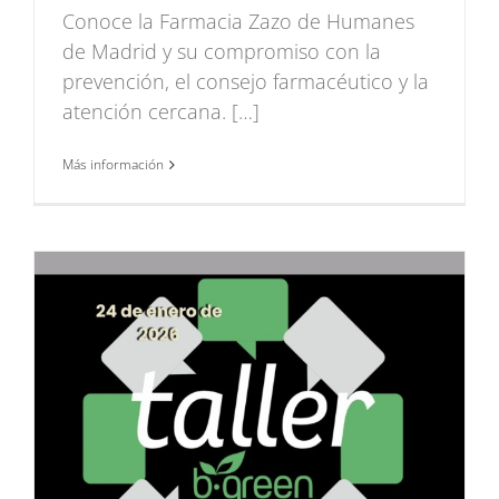
Conoce la Farmacia Zazo de Humanes
de Madrid y su compromiso con la
prevención, el consejo farmacéutico y la
atención cercana. […]
Más información