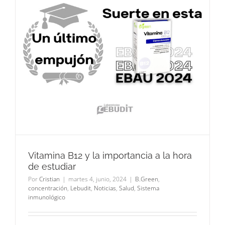
Vitamina B12 y la importancia a la hora
de estudiar
Por
Cristian
|
martes 4, junio, 2024
|
B.Green
,
concentración
,
Lebudit
,
Noticias
,
Salud
,
Sistema
inmunológico