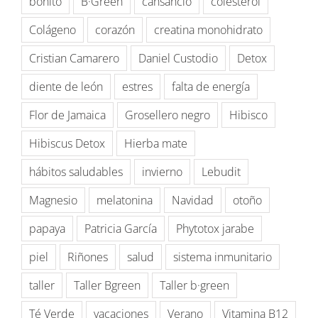
bonito
B·Green
cansancio
colesterol
Colágeno
corazón
creatina monohidrato
Cristian Camarero
Daniel Custodio
Detox
diente de león
estres
falta de energía
Flor de Jamaica
Grosellero negro
Hibisco
Hibiscus Detox
Hierba mate
hábitos saludables
invierno
Lebudit
Magnesio
melatonina
Navidad
otoño
papaya
Patricia García
Phytotox jarabe
piel
Riñones
salud
sistema inmunitario
taller
Taller Bgreen
Taller b·green
Té Verde
vacaciones
Verano
Vitamina B12