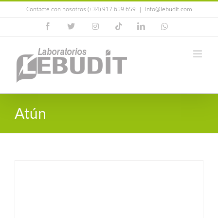
Saltar
Contacte con nosotros (+34) 917 659 659
|
info@lebudit.com
al
Facebook
X
Instagram
Tiktok
LinkedIn
WhatsApp
contenido
Atún