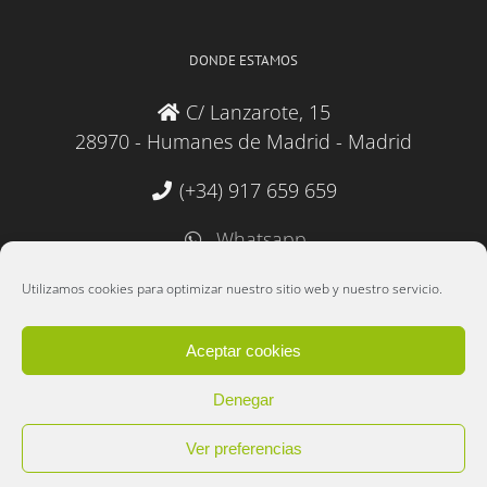
DONDE ESTAMOS
C/ Lanzarote, 15
28970 - Humanes de Madrid - Madrid
(+34) 917 659 659
Whatsapp
administracion@lebudit.com
Utilizamos cookies para optimizar nuestro sitio web y nuestro servicio.
Aceptar cookies
Denegar
Copyright 2025 Lebudit S.L. | Desarrollado por
Data 2000 Informática
|
Ver preferencias
Política de cookies
|
Política de privacidad y protección de datos