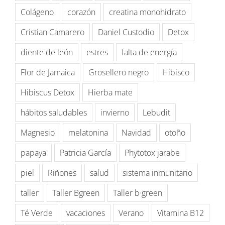
Colágeno
corazón
creatina monohidrato
Cristian Camarero
Daniel Custodio
Detox
diente de león
estres
falta de energía
Flor de Jamaica
Grosellero negro
Hibisco
Hibiscus Detox
Hierba mate
hábitos saludables
invierno
Lebudit
Magnesio
melatonina
Navidad
otoño
papaya
Patricia García
Phytotox jarabe
piel
Riñones
salud
sistema inmunitario
taller
Taller Bgreen
Taller b·green
Té Verde
vacaciones
Verano
Vitamina B12