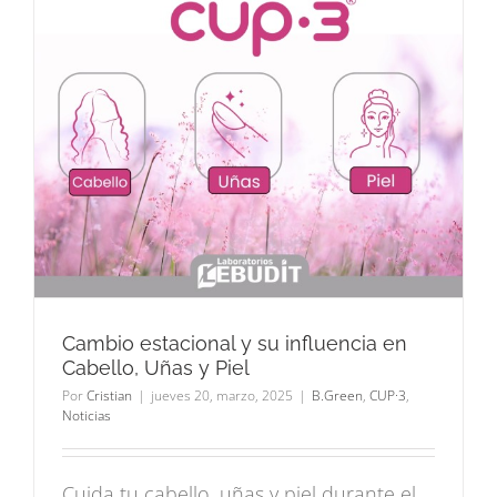
Cambio estacional y su influencia en
Cabello, Uñas y Piel
Por
Cristian
|
jueves 20, marzo, 2025
|
B.Green
,
CUP·3
,
Noticias
Cuida tu cabello, uñas y piel durante el