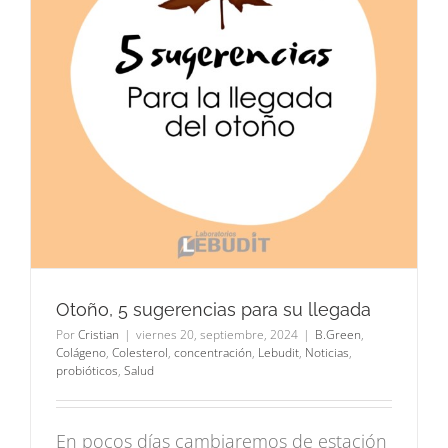
Otoño, 5 sugerencias para su llegada
Por
Cristian
|
viernes 20, septiembre, 2024
|
B.Green
,
Colágeno
,
Colesterol
,
concentración
,
Lebudit
,
Noticias
,
probióticos
,
Salud
En pocos días cambiaremos de estación