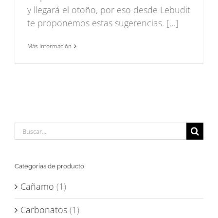
y llegará el otoño, por eso desde Lebudit
te proponemos estas sugerencias. […]
Más información
Buscar:
Categorías de producto
Cañamo
(1)
Carbonatos
(1)