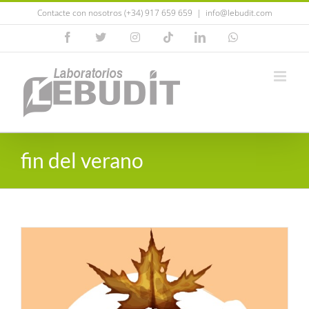
Saltar
Contacte con nosotros (+34) 917 659 659
|
info@lebudit.com
al
Facebook
X
Instagram
Tiktok
LinkedIn
WhatsApp
contenido
fin del verano