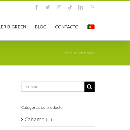
Facebook
X
Instagram
Tiktok
LinkedIn
WhatsApp
LER B-GREEN
BLOG
CONTACTO
Inicio
Etiqueta:
Mollejas
Buscar:
Categorías de producto
Cañamo
(1)