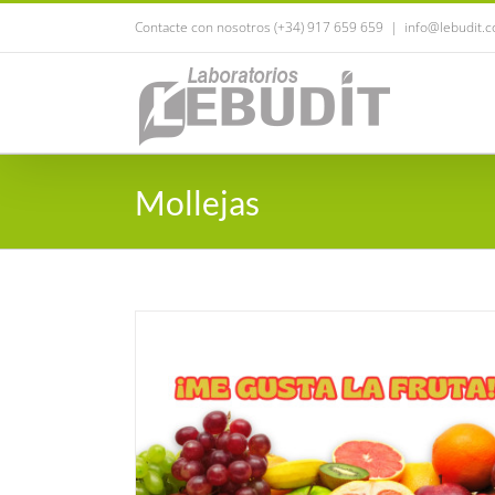
Saltar
Contacte con nosotros (+34) 917 659 659
|
info@lebudit.
al
contenido
Mollejas
Vitamina B12 y la