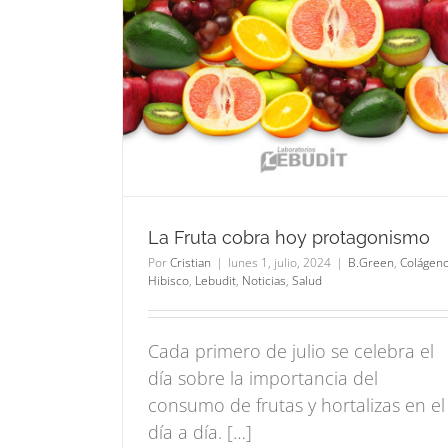
 hoy
importancia a la hora
mo
estudiar
Noticias
Salud
B.Green
concentración
Lebudit
Noticias
Sistema inmunológico
La Fruta cobra hoy protagonismo
Por
Cristian
|
lunes 1, julio, 2024
|
B.Green
,
Colágen
Hibisco
,
Lebudit
,
Noticias
,
Salud
Cada primero de julio se celebra el
día sobre la importancia del
consumo de frutas y hortalizas en el
día a día. […]