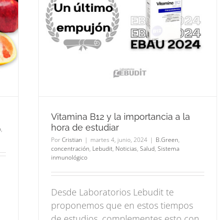
 de
Salud
Vitamina B12 y la importancia a la
hora de estudiar
o
,
Por
Cristian
|
martes 4, junio, 2024
|
B.Green
,
concentración
,
Lebudit
,
Noticias
,
Salud
,
Sistema
inmunológico
Desde Laboratorios Lebudit te
proponemos que en estos tiempos
de estudios, complementes esto con