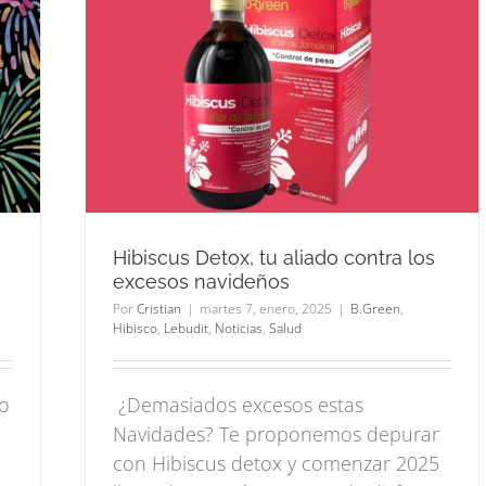
s
ud
Hibiscus Detox, tu aliado contra los
excesos navideños
Por
Cristian
|
martes 7, enero, 2025
|
B.Green
,
Hibisco
,
Lebudit
,
Noticias
,
Salud
mo
¿Demasiados excesos estas
Navidades? Te proponemos depurar
con Hibiscus detox y comenzar 2025