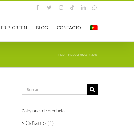
Facebook
X
Instagram
Tiktok
LinkedIn
WhatsApp
LER B-GREEN
BLOG
CONTACTO
Inicio
Etiqueta:
Reyes Magos
Buscar:
Categorías de producto
Cañamo
(1)