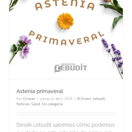
Astenia primaveral
Por
Cristian
|
jueves 4, abril, 2024
|
B.Green
,
Lebudit
,
Noticias
,
Salud
,
Sin categoría
Desde Lebudit sabemos cómo podemos