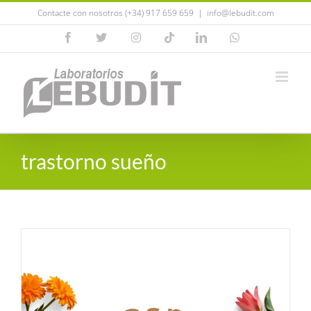
Saltar
Contacte con nosotros (+34) 917 659 659
|
info@lebudit.com
al
Facebook
X
Instagram
Tiktok
LinkedIn
WhatsApp
contenido
trastorno sueño