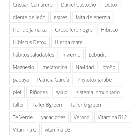
Cristian Camarero
Daniel Custodio
Detox
diente de león
estres
falta de energía
Flor de Jamaica
Grosellero negro
Hibisco
Hibiscus Detox
Hierba mate
hábitos saludables
invierno
Lebudit
Magnesio
melatonina
Navidad
otoño
papaya
Patricia García
Phytotox jarabe
piel
Riñones
salud
sistema inmunitario
taller
Taller Bgreen
Taller b·green
Té Verde
vacaciones
Verano
Vitamina B12
Vitamina C
vitamína D3