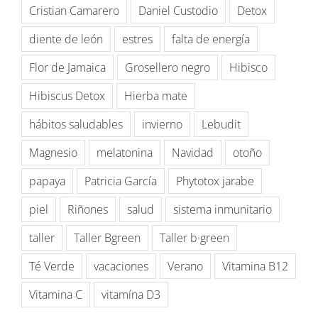
Cristian Camarero
Daniel Custodio
Detox
diente de león
estres
falta de energía
Flor de Jamaica
Grosellero negro
Hibisco
Hibiscus Detox
Hierba mate
hábitos saludables
invierno
Lebudit
Magnesio
melatonina
Navidad
otoño
papaya
Patricia García
Phytotox jarabe
piel
Riñones
salud
sistema inmunitario
taller
Taller Bgreen
Taller b·green
Té Verde
vacaciones
Verano
Vitamina B12
Vitamina C
vitamína D3