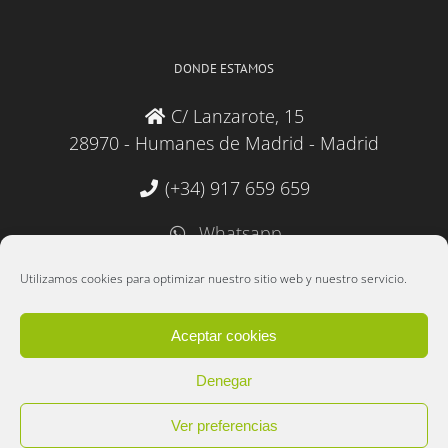
DONDE ESTAMOS
C/ Lanzarote, 15
28970 - Humanes de Madrid - Madrid
(+34) 917 659 659
Whatsapp
administracion@lebudit.com
Utilizamos cookies para optimizar nuestro sitio web y nuestro servicio.
Aceptar cookies
Denegar
Copyright 2025 Lebudit S.L. | Desarrollado por
Data 2000 Informática
|
Ver preferencias
Política de cookies
|
Política de privacidad y protección de datos