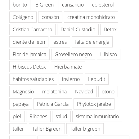
bonito
B·Green
cansancio
colesterol
Colágeno
corazón
creatina monohidrato
Cristian Camarero
Daniel Custodio
Detox
diente de león
estres
falta de energía
Flor de Jamaica
Grosellero negro
Hibisco
Hibiscus Detox
Hierba mate
hábitos saludables
invierno
Lebudit
Magnesio
melatonina
Navidad
otoño
papaya
Patricia García
Phytotox jarabe
piel
Riñones
salud
sistema inmunitario
taller
Taller Bgreen
Taller b·green