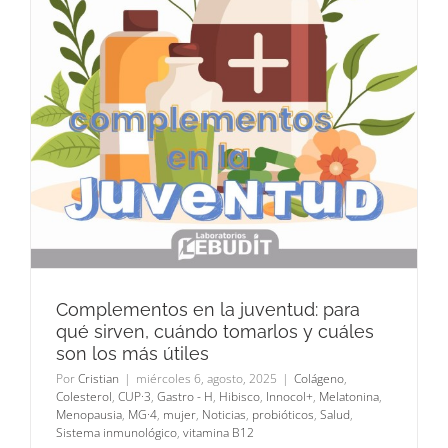
Complementos en la juventud: para
qué sirven, cuándo tomarlos y cuáles
son los más útiles
Por
Cristian
|
miércoles 6, agosto, 2025
|
Colágeno
,
Colesterol
,
CUP·3
,
Gastro - H
,
Hibisco
,
Innocol+
,
Melatonina
,
Menopausia
,
MG·4
,
mujer
,
Noticias
,
probióticos
,
Salud
,
Sistema inmunológico
,
vitamina B12