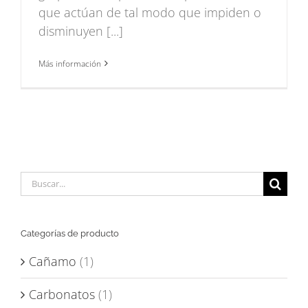
que actúan de tal modo que impiden o
disminuyen [...]
Más información
Buscar:
Categorías de producto
Cañamo
(1)
Carbonatos
(1)