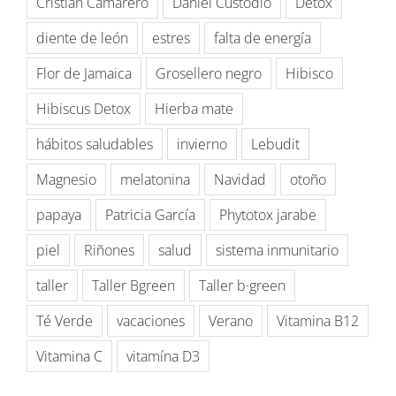
Cristian Camarero
Daniel Custodio
Detox
diente de león
estres
falta de energía
Flor de Jamaica
Grosellero negro
Hibisco
Hibiscus Detox
Hierba mate
hábitos saludables
invierno
Lebudit
Magnesio
melatonina
Navidad
otoño
papaya
Patricia García
Phytotox jarabe
piel
Riñones
salud
sistema inmunitario
taller
Taller Bgreen
Taller b·green
Té Verde
vacaciones
Verano
Vitamina B12
Vitamina C
vitamína D3