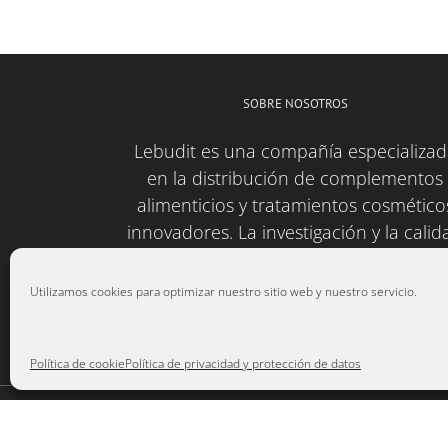
SOBRE NOSOTROS
Lebudit es una compañía especializa
en la distribución de complementos
alimenticios y tratamientos cosmético
innovadores. La investigación y la calid
son nuestra marca de identidad.
Utilizamos cookies para optimizar nuestro sitio web y nuestro servicio.
Política de cookie
Política de privacidad y protección de datos
Copyright 2025 Lebudit S.L. | Desarrollado por
Data 2000 In
protección de datos