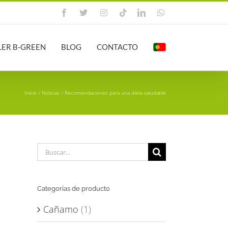
Facebook
X
Instagram
Tiktok
LinkedIn
WhatsApp
LER B-GREEN
BLOG
CONTACTO
Inicio
Noticias
Recomendaciones para una dieta saludable
Buscar:
Categorías de producto
Cañamo
(1)