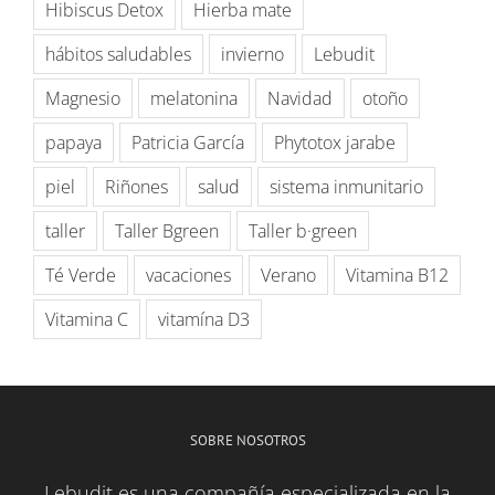
Hibiscus Detox
Hierba mate
hábitos saludables
invierno
Lebudit
Magnesio
melatonina
Navidad
otoño
papaya
Patricia García
Phytotox jarabe
piel
Riñones
salud
sistema inmunitario
taller
Taller Bgreen
Taller b·green
Té Verde
vacaciones
Verano
Vitamina B12
Vitamina C
vitamína D3
SOBRE NOSOTROS
Lebudit es una compañía especializada en la