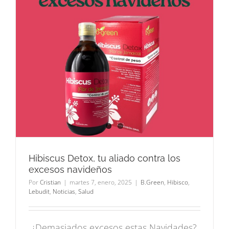
s
Hibiscus Detox, tu aliado contra los
excesos navideños
Por
Cristian
|
martes 7, enero, 2025
|
B.Green
,
Hibisco
,
Lebudit
,
Noticias
,
Salud
¿Demasiados excesos estas Navidades?